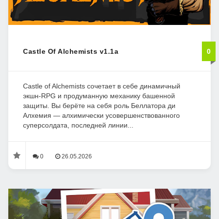
Castle Of Alchemists v1.1a
0
Castle of Alchemists сочетает в себе динамичный
экшн-RPG и продуманную механику башенной
защиты. Вы берёте на себя роль Беллатора ди
Алхемия — алхимически усовершенствованного
суперсолдата, последней линии...
0
26.05.2026