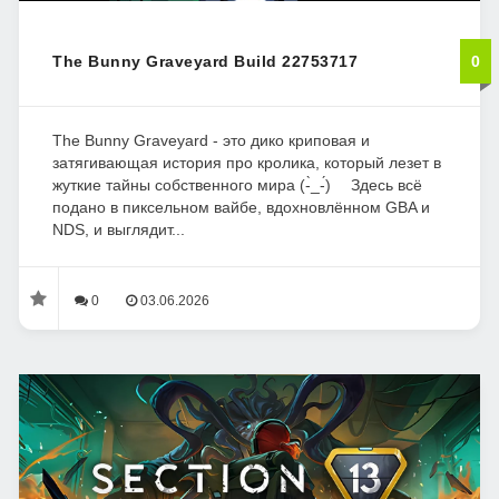
The Bunny Graveyard Build 22753717
0
The Bunny Graveyard - это дико криповая и
затягивающая история про кролика, который лезет в
жуткие тайны собственного мира (-̀_-́)ゞ Здесь всё
подано в пиксельном вайбе, вдохновлённом GBA и
NDS, и выглядит...
0
03.06.2026