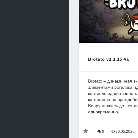
Brotato v1.1.15.4a
Brotato – динамичная э
элементами рогалика, г
контроль единственног
картофана на враждебн
Вооружившись до шести
одновременно,...
0
30.05.2026