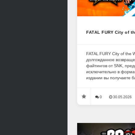
FATAL FURY City of th
FATAL FURY City of the W
долгожданное возвраще
файтингов от SNK, пре
исключительно в формате
издании вы получаете ба
0
30.05.2026