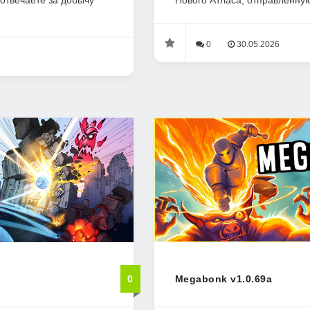
 отвечаете за добычу
Нового Атласа, отправленную
0
30.05.2026
0
Megabonk v1.0.69a