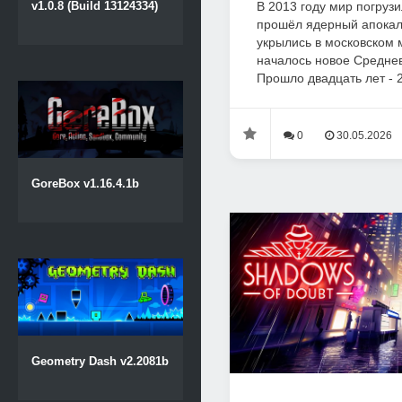
В 2013 году мир погрузи
v1.0.8 (Build 13124334)
прошёл ядерный апокал
укрылись в московском 
началось новое Среднев
Прошло двадцать лет - 20
0
30.05.2026
GoreBox v1.16.4.1b
Geometry Dash v2.2081b