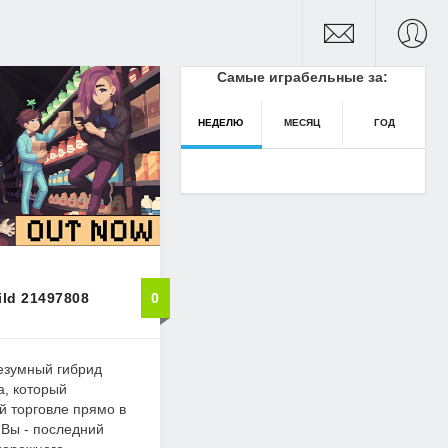
Самые играбельные за:
НЕДЕЛЮ
МЕСЯЦ
ГОД
ild 21497808
0
 безумный гибрид
а, который
й торговле прямо в
 Вы - последний