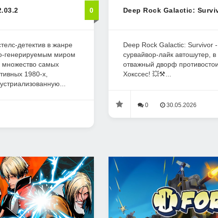
.03.2
0
Deep Rock Galactic: Survi
стелс-детектив в жанре
Deep Rock Galactic: Survivor 
но-генерируемым миром
сурвайвор-лайк автошутер, в
 множество самых
отважный дворф противостои
тивных 1980-х,
Хокссес! 💥⚒️...
устриализованную...
0
30.05.2026