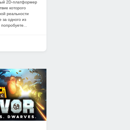
чный 2D-платформер
твие которого
ной реальности
 за одного из
 попробуете...