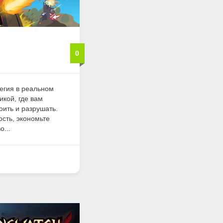
0
тегия в реальном
кой, где вам
оить и разрушать.
сть, экономьте
...