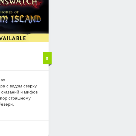
0
ная
ра с видом сверху,
и сказаний и мифов
тпор страшному
Ревери.