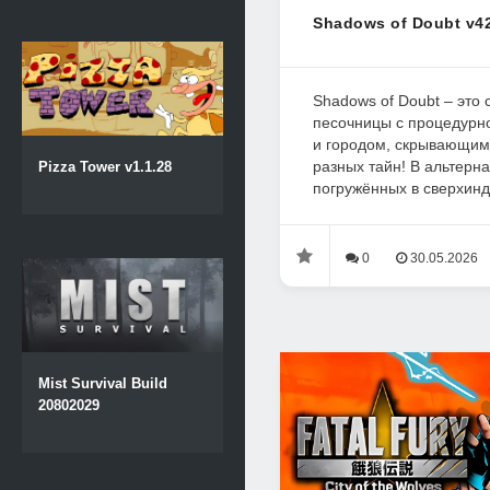
Shadows of Doubt v42
Shadows of Doubt – это 
песочницы с процедур
и городом, скрывающим
разных тайн! В альтерна
Pizza Tower v1.1.28
погружённых в сверхинд
0
30.05.2026
Mist Survival Build
20802029