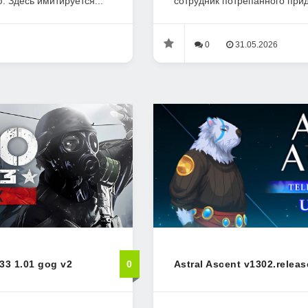
 Здесь имитируется...
сотрудник потрёпанного прид
0
31.05.2026
33 1.01 gog v2
0
Astral Ascent v1302.releas