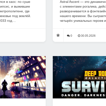
лся в хаос: по суше
Astral Ascent — это динами
ипсис, и выжившие
с элементами рогалика, дейс
метрополитене, где
разворачивается в фэнтезий
ековье под землёй.
нашего времени. Вы сыграете
33 год....
четырёх уникальных героев и
0
30.05.2026