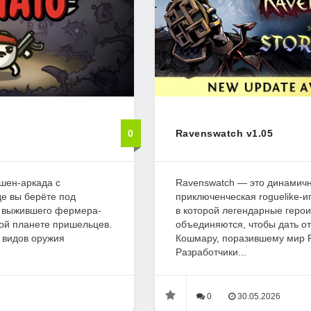
0
Ravenswatch v1.05
кшен-аркада с
Ravenswatch — это динамич
де вы берёте под
приключенческая roguelike-иг
о выжившего фермера-
в которой легендарные геро
ой планете пришельцев.
объединяются, чтобы дать о
 видов оружия
Кошмару, поразившему мир 
Разработчики...
0
30.05.2026