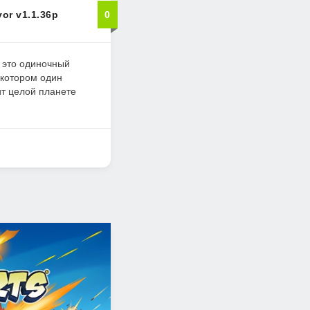
vor v1.1.36p
0
- это одиночный
 котором один
т целой планете