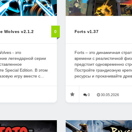
e Wolves v2.1.2
0
Forts v1.37
olves - это
Forts – это динамичная стра
ние легендарной серии
времени с реалистичной физи
дставленное
предстоит одновременно стр
 Special Edition. В этом
Постройте грандиозную крепо
зовую игру вместе с...
ресурсы и прокачивайте древо
0
30.05.2026