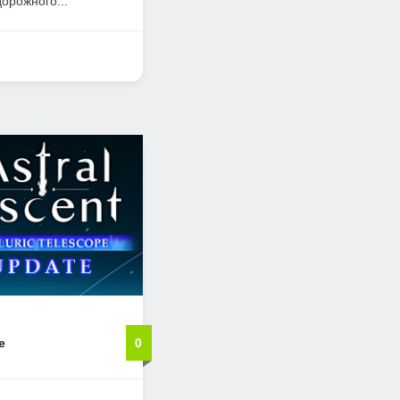
орожного...
e
0