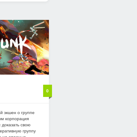
0
й экшен о группе
ым корпорация
 доказать свою
перативную группу