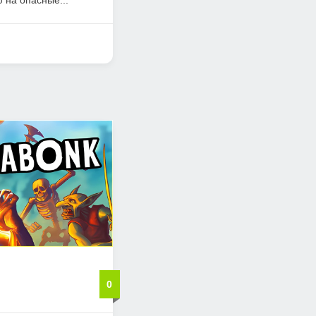
 на опасные...
0