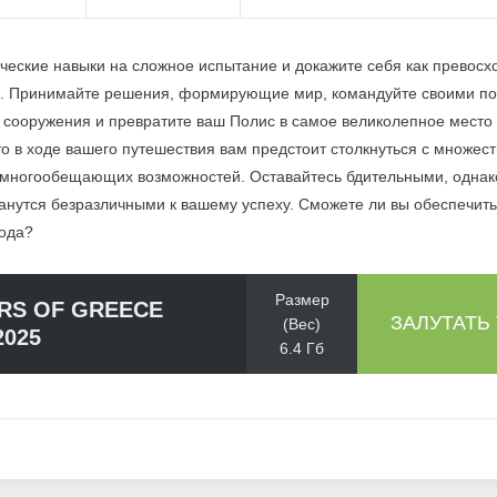
нческие навыки на сложное испытание и докажите себя как превос
а. Принимайте решения, формирующие мир, командуйте своими п
 сооружения и превратите ваш Полис в самое великолепное место
то в ходе вашего путешествия вам предстоит столкнуться с множес
многообещающих возможностей. Оставайтесь бдительными, однако,
анутся безразличными к вашему успеху. Сможете ли вы обеспечить
рода?
Размер
RS OF GREECE
ЗАЛУТАТЬ
(Вес)
2025
6.4 Гб