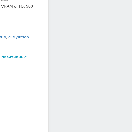
 VRAM or RX 580
гия
,
симулятор
m позитивные