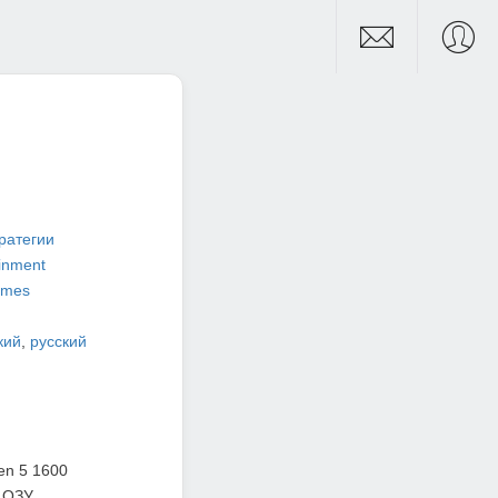
ратегии
inment
ames
кий
,
русский
en 5 1600
 ОЗУ