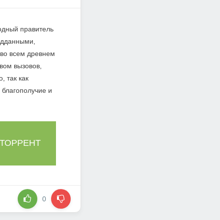
ходный правитель
одданными,
 во всем древнем
твом вызовов,
 так как
 благополучие и
 ТОРРЕНТ
0