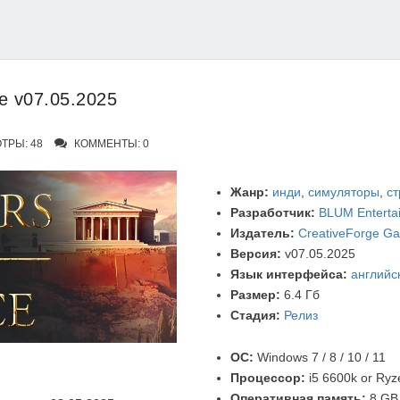
ce v07.05.2025
ТРЫ: 48
КОММЕНТЫ: 0
Жанр:
инди
,
симуляторы
,
ст
Разработчик:
BLUM Enterta
Издатель:
CreativeForge G
Версия:
v07.05.2025
Язык интерфейса:
английс
Размер:
6.4 Гб
Стадия:
Релиз
ОС:
Windows 7 / 8 / 10 / 11
Процессор:
i5 6600k or Ryz
Оперативная память:
8 GB