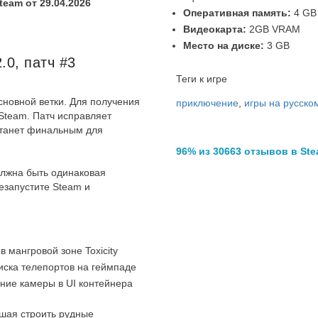
eam от 29.04.2026
Оперативная память:
4 GB
Видеокарта:
2GB VRAM
Место на диске:
3 GB
.0, патч #3
Теги к игре
сновной ветки. Для получения
приключение
,
игры на русско
Steam. Патч исправляет
станет финальным для
96% из 30663 отзывов в St
олжна быть одинаковая
езапустите Steam и
в мангровой зоне Toxicity
иска телепортов на геймпаде
ние камеры в UI контейнера
шая строить рудные