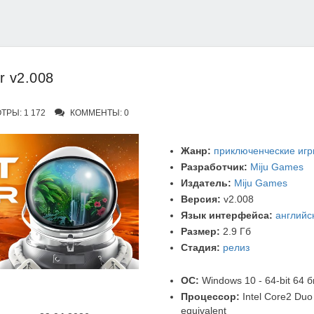
r v2.008
РЫ: 1 172
КОММЕНТЫ: 0
Жанр:
приключенческие иг
Разработчик:
Miju Games
Издатель:
Miju Games
Версия:
v2.008
Язык интерфейса:
английс
Размер:
2.9 Гб
Стадия:
релиз
ОС:
Windows 10 - 64-bit 64 б
Процессор:
Intel Core2 Duo
equivalent