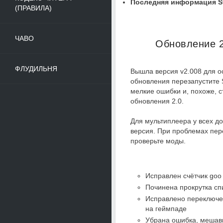
Последняя информация St
(ПРАВИЛА)
ЧАВО
Обновление 2
ФЛУДИЛЬНЯ
Вышла версия v2.008 для о
обновления перезапустите 
мелкие ошибки и, похоже, 
обновления 2.0.
Для мультиплеера у всех д
версия. При проблемах пер
проверьте моды.
Исправлен счётчик goo 
Починена прокрутка сп
Исправлено переключе
на геймпаде
Убрана ошибка, мешав