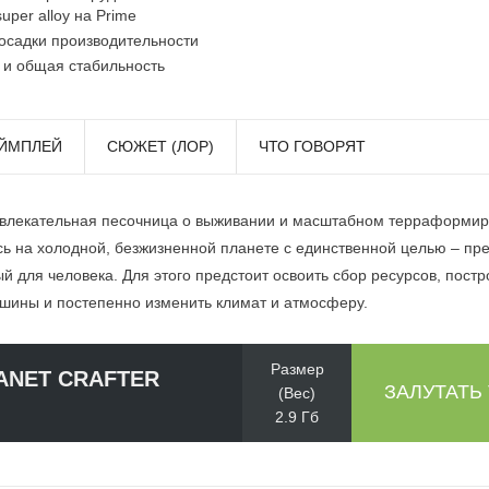
uper alloy на Prime
осадки производительности
 и общая стабильность
ЙМПЛЕЙ
СЮЖЕТ (ЛОР)
ЧТО ГОВОРЯТ
то увлекательная песочница о выживании и масштабном терраформи
ь на холодной, безжизненной планете с единственной целью – пре
й для человека. Для этого предстоит освоить сбор ресурсов, постро
шины и постепенно изменить климат и атмосферу.
Размер
ANET CRAFTER
ЗАЛУТАТЬ
(Вес)
2.9 Гб