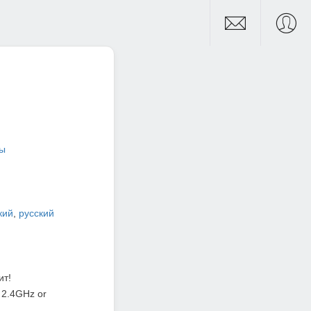
ры
кий
,
русский
ит!
 2.4GHz or