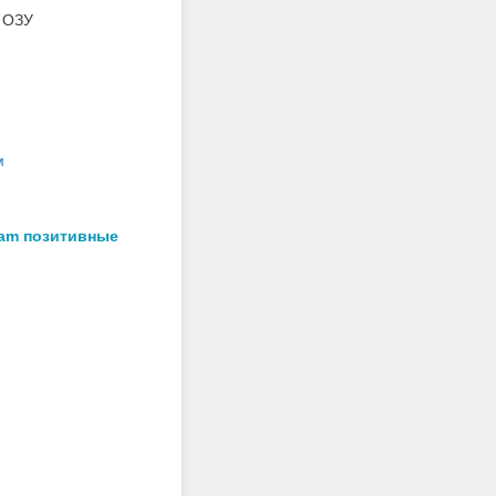
 ОЗУ
м
eam позитивные