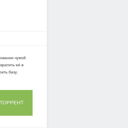
ровании чужой
вратить её в
ить базу,
 ТОРРЕНТ