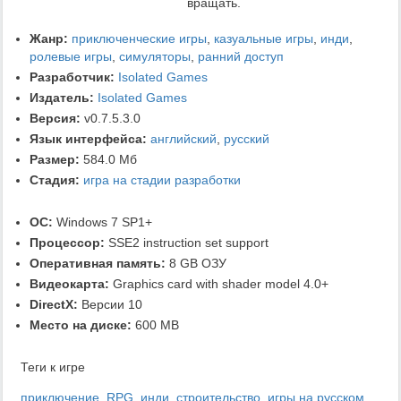
вращать.
Жанр:
приключенческие игры
,
казуальные игры
,
инди
,
ролевые игры
,
симуляторы
,
ранний доступ
Разработчик:
Isolated Games
Издатель:
Isolated Games
Версия:
v0.7.5.3.0
Язык интерфейса:
английский
,
русский
Размер:
584.0 Мб
Стадия:
игра на стадии разработки
ОС:
Windows 7 SP1+
Процессор:
SSE2 instruction set support
Оперативная память:
8 GB ОЗУ
Видеокарта:
Graphics card with shader model 4.0+
DirectX:
Версии 10
Место на диске:
600 MB
Теги к игре
приключение
,
RPG
,
инди
,
строительство
,
игры на русском
,