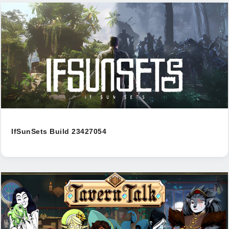
IfSunSets Build 23427054