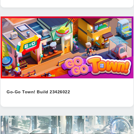
Go-Go Town! Build 23426022