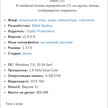
menu (Y).
В medieval кнопка переработки (Y) на картах теперь
отображается корректно.
Жанр:
казуальные игры
,
инди
,
симуляторы
,
стратегии
Разработчик:
Bitfall Studios
Издатель:
Toplitz Productions
Версия:
v2.0.0.9
Язык интерфейса:
английский
,
русский
Размер:
1.3 Гб
Стадия:
релиз
ОС:
Windows 7,8, 10 64 бит!
Процессор:
1,8 GHz Dual Core
Оперативная память:
4 GB ОЗУ
Видеокарта:
GTX 760
DirectX:
Версии 11
Место на диске:
800 MB
Теги к игре