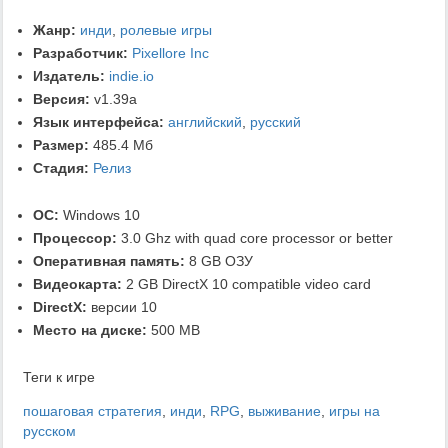
Жанр:
инди
,
ролевые игры
Разработчик:
Pixellore Inc
Издатель:
indie.io
Версия:
v1.39a
Язык интерфейса:
английский
,
русский
Размер:
485.4 Мб
Стадия:
Релиз
ОС:
Windows 10
Процессор:
3.0 Ghz with quad core processor or better
Оперативная память:
8 GB ОЗУ
Видеокарта:
2 GB DirectX 10 compatible video card
DirectX:
версии 10
Место на диске:
500 MB
Теги к игре
пошаговая стратегия
,
инди
,
RPG
,
выживание
,
игры на
русском