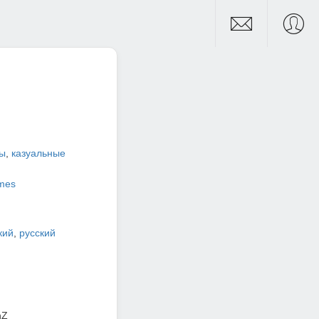
ры
,
казуальные
mes
кий
,
русский
hZ