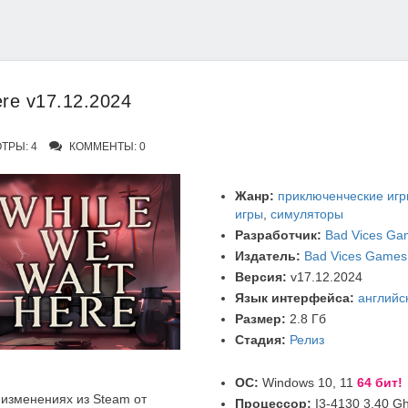
re v17.12.2024
ТРЫ: 4
КОММЕНТЫ: 0
Жанр:
приключенческие иг
игры
,
симуляторы
Разработчик:
Bad Vices Ga
Издатель:
Bad Vices Games
Версия:
v17.12.2024
Язык интерфейса:
английс
Размер:
2.8 Гб
Стадия:
Релиз
ОС:
Windows 10, 11
64 бит!
изменениях из Steam от
Процессор:
I3-4130 3,40 G