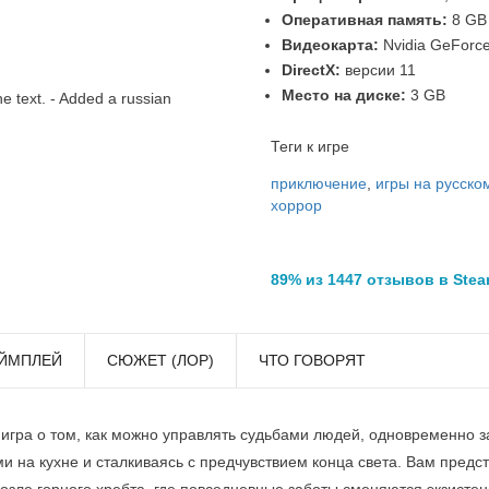
Оперативная память:
8 GB
Видеокарта:
Nvidia GeForc
DirectX:
версии 11
Место на диске:
3 GB
he text. - Added a russian
Теги к игре
приключение
,
игры на русско
хоррор
89% из 1447 отзывов в Ste
ЙМПЛЕЙ
СЮЖЕТ (ЛОР)
ЧТО ГОВОРЯТ
о игра о том, как можно управлять судьбами людей, одновременно 
 на кухне и сталкиваясь с предчувствием конца света. Вам предст