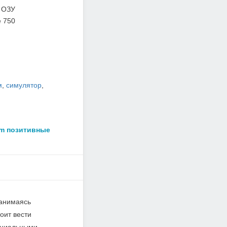
 ОЗУ
e 750
м
,
симулятор
,
am позитивные
занимаясь
оит вести