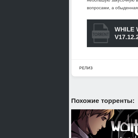
небольшую закусочную в
вопросами, а обыденная 
WHILE 
V17.12.
РЕЛИЗ
Похожие торренты: