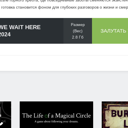
озле горного хребта, где повседневные заботы сменяются экзист
готовка становится фоном для глубоких разговоров о жизни и смер
Размер
WE WAIT HERE
ЗАЛУТАТЬ
(Вес)
2024
2.8 Гб