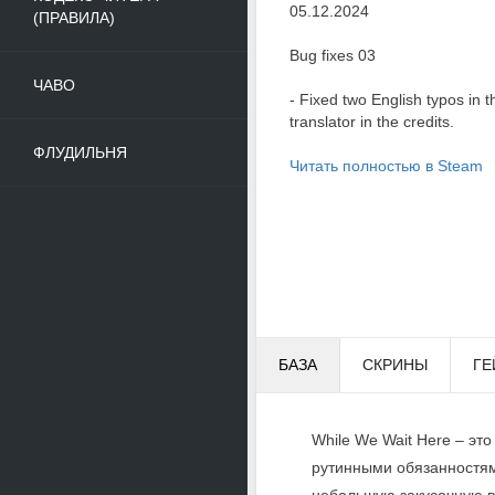
05.12.2024
(ПРАВИЛА)
Bug fixes 03
ЧАВО
- Fixed two English typos in t
translator in the credits.
ФЛУДИЛЬНЯ
Читать полностью в Steam
БАЗА
СКРИНЫ
ГЕ
While We Wait Here – эт
рутинными обязанностями