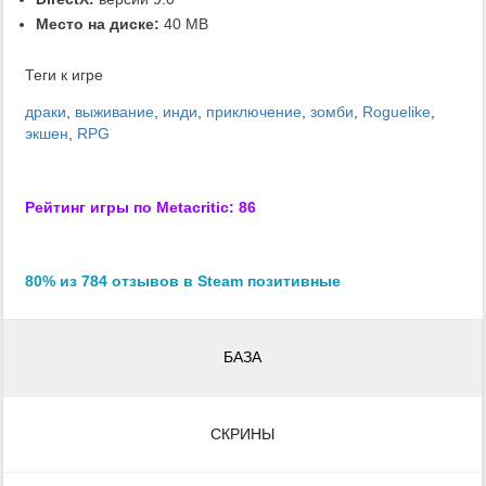
Место на диске:
40 MB
Теги к игре
драки
,
выживание
,
инди
,
приключение
,
зомби
,
Roguelike
,
экшен
,
RPG
Рейтинг игры по Metacritic: 86
80% из 784 отзывов в Steam позитивные
БАЗА
СКРИНЫ