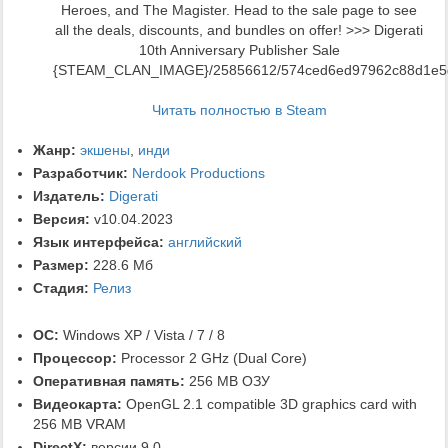
Heroes, and The Magister. Head to the sale page to see
all the deals, discounts, and bundles on offer! >>> Digerati
10th Anniversary Publisher Sale
{STEAM_CLAN_IMAGE}/25856612/574ced6ed97962c88d1e5d3
Читать полностью в Steam
Жанр:
экшены
,
инди
Разработчик:
Nerdook Productions
Издатель:
Digerati
Версия:
v10.04.2023
Язык интерфейса:
английский
Размер:
228.6 Мб
Стадия:
Релиз
ОС:
Windows XP / Vista / 7 / 8
Процессор:
Processor 2 GHz (Dual Core)
Оперативная память:
256 MB ОЗУ
Видеокарта:
OpenGL 2.1 compatible 3D graphics card with
256 MB VRAM
DirectX:
версии 9.0