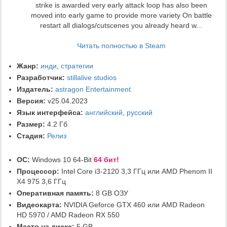
strike is awarded very early attack loop has also been
moved into early game to provide more variety On battle
restart all dialogs/cutscenes you already heard w...
Читать полностью в Steam
Жанр:
инди
,
стратегии
Разработчик:
stillalive studios
Издатель:
astragon Entertainment
Версия:
v25.04.2023
Язык интерфейса:
английский
,
русский
Размер:
4.2 Гб
Стадия:
Релиз
ОС:
Windows 10 64-Bit
64 бит!
Процессор:
Intel Core i3-2120 3,3 ГГц или AMD Phenom II
X4 975 3,6 ГГц
Оперативная память:
8 GB ОЗУ
Видеокарта:
NVIDIA Geforce GTX 460 или AMD Radeon
HD 5970 / AMD Radeon RX 550
Место на диске:
5 GB