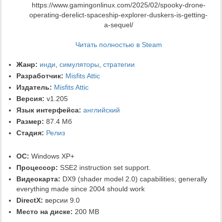
https://www.gamingonlinux.com/2025/02/spooky-drone-
operating-derelict-spaceship-explorer-duskers-is-getting-
a-sequel/
Читать полностью в Steam
Жанр:
инди
,
симуляторы
,
стратегии
Разработчик:
Misfits Attic
Издатель:
Misfits Attic
Версия:
v1.205
Язык интерфейса:
английский
Размер:
87.4 Мб
Стадия:
Релиз
ОС:
Windows XP+
Процессор:
SSE2 instruction set support.
Видеокарта:
DX9 (shader model 2.0) capabilities; generally
everything made since 2004 should work
DirectX:
версии 9.0
Место на диске:
200 MB