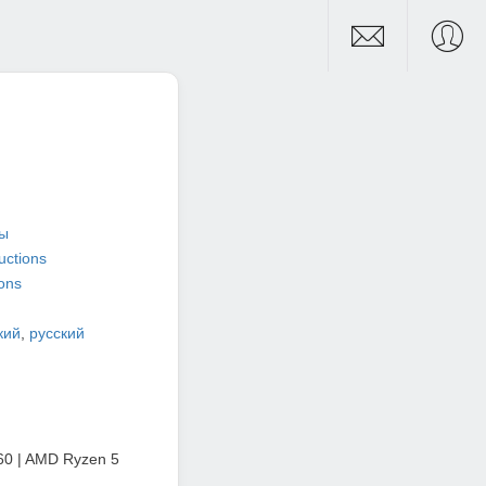
ры
uctions
ions
кий
,
русский
460 | AMD Ryzen 5