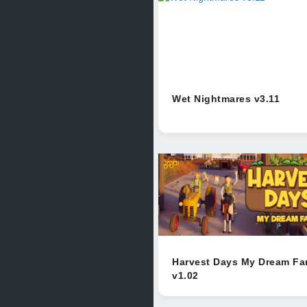
Wet Nightmares v3.11
Harvest Days My Dream Fa
v1.02