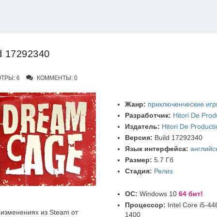
d 17292340
ТРЫ: 6
КОММЕНТЫ: 0
Жанр:
приключенческие иг
Разработчик:
Hitori De Prod
Издатель:
Hitori De Product
Версия:
Build 17292340
Язык интерфейса:
английс
Размер:
5.7 Гб
Стадия:
Релиз
ОС:
Windows 10
64 бит!
Процессор:
Intel Core i5-4
изменениях из Steam от
1400