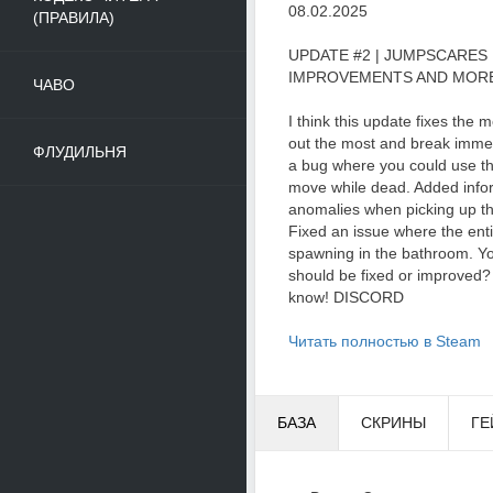
08.02.2025
(ПРАВИЛА)
UPDATE #2 | JUMPSCARES F
IMPROVEMENTS AND MORE
ЧАВО
I think this update fixes the 
out the most and break immer
ФЛУДИЛЬНЯ
a bug where you could use the
move while dead. Added info
anomalies when picking up the
Fixed an issue where the enti
spawning in the bathroom. Yo
should be fixed or improved?
know! DISCORD
Читать полностью в Steam
БАЗА
СКРИНЫ
ГЕ