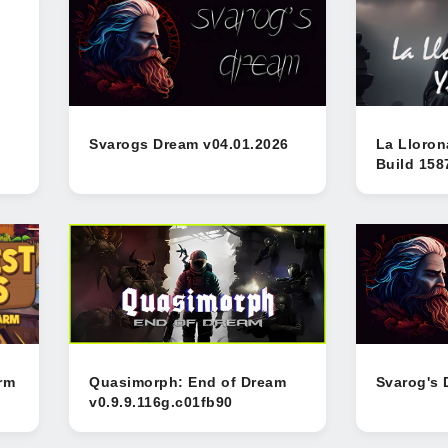
Svarogs Dream v04.01.2026
La Lloron
Build 158
rm
Quasimorph: End of Dream
Svarog's 
v0.9.9.116g.c01fb90