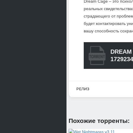
Dream Cage – это психо
реальных свидетельствах
страдающего от проблем
будет контактировать у
вашу способность сохра
DREAM 
172923
РЕЛИЗ
Похожие торренты: