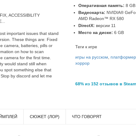
Оперативная память:
8 GB
Видеокарта:
NVIDIA® GeFor
IX, ACCESSIBILITY
AMD Radeon™ RX 580
...
DirectX:
версии 11
Место на диске:
6 GB
most important issues that stand
sion. These things are: Fixed
 camera, batteries, pills or
Теги к игре
rmation on how to scan
игры на русском
,
платформер
 camera for the first time.
хоррор
ty would stand still when
u spot something else that
 Stop by discord and let me
68% из 152 отзывов в Stea
ЙМПЛЕЙ
СЮЖЕТ (ЛОР)
ЧТО ГОВОРЯТ