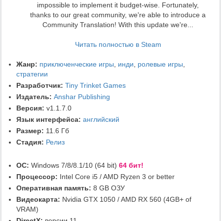
impossible to implement it budget-wise. Fortunately,
thanks to our great community, we're able to introduce a
Community Translation! With this update we're...
Читать полностью в Steam
Жанр:
приключенческие игры
,
инди
,
ролевые игры
,
стратегии
Разработчик:
Tiny Trinket Games
Издатель:
Anshar Publishing
Версия:
v1.1.7.0
Язык интерфейса:
английский
Размер:
11.6 Гб
Стадия:
Релиз
ОС:
Windows 7/8/8.1/10 (64 bit)
64 бит!
Процессор:
Intel Core i5 / AMD Ryzen 3 or better
Оперативная память:
8 GB ОЗУ
Видеокарта:
Nvidia GTX 1050 / AMD RX 560 (4GB+ of
VRAM)
DirectX:
версии 11