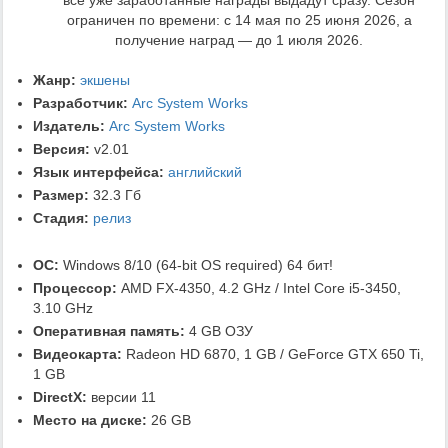
все уже заработанные награды выдадут сразу. Сезон
ограничен по времени: с 14 мая по 25 июня 2026, а
получение наград — до 1 июля 2026.
Жанр:
экшены
Разработчик:
Arc System Works
Издатель:
Arc System Works
Версия:
v2.01
Язык интерфейса:
английский
Размер:
32.3 Гб
Стадия:
релиз
ОС:
Windows 8/10 (64-bit OS required) 64 бит!
Процессор:
AMD FX-4350, 4.2 GHz / Intel Core i5-3450,
3.10 GHz
Оперативная память:
4 GB ОЗУ
Видеокарта:
Radeon HD 6870, 1 GB / GeForce GTX 650 Ti,
1 GB
DirectX:
версии 11
Место на диске:
26 GB