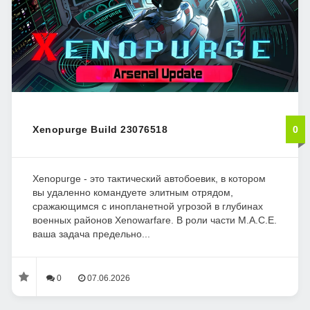
Xenopurge Build 23076518
0
Xenopurge - это тактический автобоевик, в котором
вы удаленно командуете элитным отрядом,
сражающимся с инопланетной угрозой в глубинах
военных районов Xenowarfare. В роли части M.A.C.E.
ваша задача предельно...
0
07.06.2026