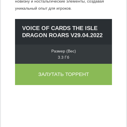
новизну и ностальгические элементы, создавая
уникальный опыт для игроков.
VOICE OF CARDS THE ISLE
DRAGON ROARS V29.04.2022
Размер (Вес)
3.3 Гб
ЗАЛУТАТЬ ТОРРЕНТ
Мы имеем добротную JRPG, завернутую в карты,
которая дарит несколько запоминающихся моментов,
поверх приятного в целом опыта. С уважением к твоему
времени кошельку, что особенно приятно в последнее
время.
Если ты пришел к игре, услышав имя Йоко Таро, не жди
множества концовок, выборов там, где ты не ждал, или