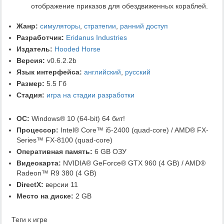
отображение приказов для обездвиженных кораблей.
Жанр:
симуляторы
,
стратегии
,
ранний доступ
Разработчик:
Eridanus Industries
Издатель:
Hooded Horse
Версия:
v0.6.2.2b
Язык интерфейса:
английский
,
русский
Размер:
5.5 Гб
Стадия:
игра на стадии разработки
ОС:
Windows® 10 (64-bit) 64 бит!
Процессор:
Intel® Core™ i5-2400 (quad-core) / AMD® FX-
Series™ FX-8100 (quad-core)
Оперативная память:
6 GB ОЗУ
Видеокарта:
NVIDIA® GeForce® GTX 960 (4 GB) / AMD®
Radeon™ R9 380 (4 GB)
DirectX:
версии 11
Место на диске:
2 GB
Теги к игре