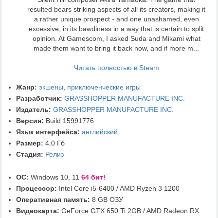
resulted bears striking aspects of all its creators, making it
a rather unique prospect - and one unashamed, even
excessive, in its bawdiness in a way that is certain to split
opinion. At Gamescom, I asked Suda and Mikami what
made them want to bring it back now, and if more m...
Читать полностью в Steam
Жанр:
экшены
,
приключенческие игры
Разработчик:
GRASSHOPPER MANUFACTURE INC.
Издатель:
GRASSHOPPER MANUFACTURE INC.
Версия:
Build 15991776
Язык интерфейса:
английский
Размер:
4.0 Гб
Стадия:
Релиз
ОС:
Windows 10, 11
64 бит!
Процессор:
Intel Core i5-6400 / AMD Ryzen 3 1200
Оперативная память:
8 GB ОЗУ
Видеокарта:
GeForce GTX 650 Ti 2GB / AMD Radeon RX