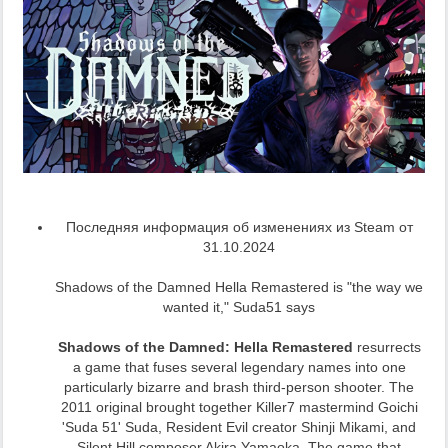
Последняя информация об изменениях из Steam от
31.10.2024
Shadows of the Damned Hella Remastered is "the way we
wanted it," Suda51 says
Shadows of the Damned: Hella Remastered
resurrects
a game that fuses several legendary names into one
particularly bizarre and brash third-person shooter. The
2011 original brought together Killer7 mastermind Goichi
'Suda 51' Suda, Resident Evil creator Shinji Mikami, and
Silent Hill composer Akira Yamaoka. The game that