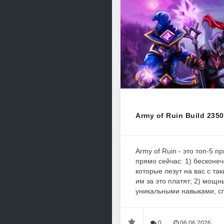
Army of Ruin Build 235
Army of Ruin - это топ-5 п
прямо сейчас: 1) бесконе
которые лезут на вас с та
им за это платят; 2) мощн
уникальными навыками, сп
0
06.06.2026