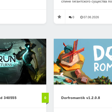
спине гигантского существа по
0
07.06.2026
ld 340555
0
Dorfromantik v1.2.0.8