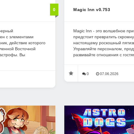
0
Magic Inn v0.753
ферный
Magic Inn - это волшебное пр
шен с элементами
предстоит превратить скромну
ник, действие которого
настоящему роскошный пятизв
ленной Восточной
Управляйте персоналом, про
тастрофы. Вы
развивайте отношения с гостям
0
07.06.2026