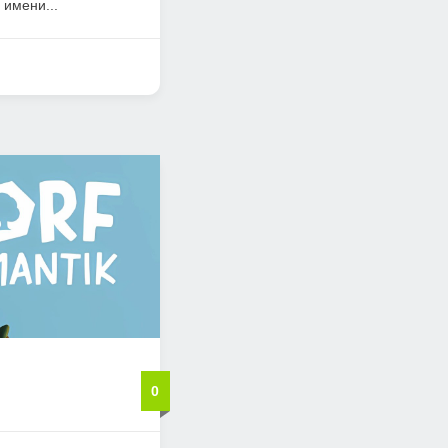
 имени...
0