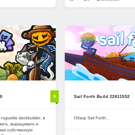
60
0
Sail Forth Build 22611552
oguelite deckbuilder, в
Обзор Sail Forth...
жать, выращивать и
вая собственную