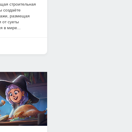
ющая строительная
вы создаёте
зажи, размещая
и от суеты
я в мире...