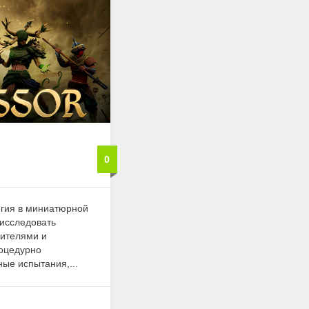
0
тегия в миниатюрной
 исследовать
вителями и
роцедурно
ые испытания,...