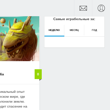
Самые играбельные за:
НЕДЕЛЮ
МЕСЯЦ
ГОД
.6a
0
уникальный опыт
еском мире, где
олонили землю.
дит спасение на