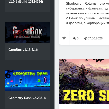
v1.0.8 (Build 13124334)
Shadowrun Returns - это ж
киберпанка и фэнтези, где
технологии вросли в плоть
2054-й: по улицам шастаю
и дворфы, а корпорации тв
0
07.06.2026
GoreBox v1.16.4.1b
Geometry Dash v2.2081b