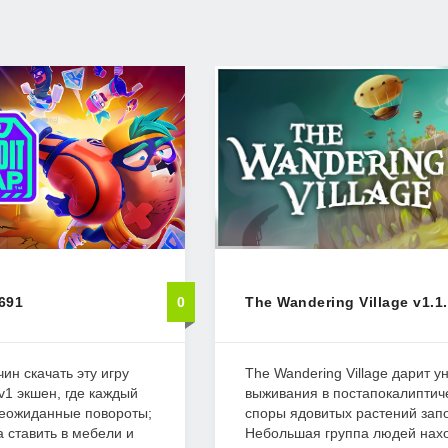
691
0
The Wandering Village v1.1
чин скачать эту игру
The Wandering Village дарит 
v1 экшен, где каждый
выживания в постапокалиптич
неожиданные повороты;
споры ядовитых растений зап
 ставить в мебели и
Небольшая группа людей нахо