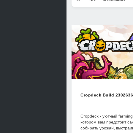
Cropdeck Build 230263
Cropdeck - уютный farming r
котором вам предстоит са
собирать урожай, выстраи