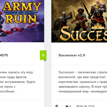
04375
0
Successor v1.0
ричин скачать эту игру
Successor - тактическая стра
чные орды врагов,
вселенной, где вам предстоит
ким энтузиазмом, будто
королевства, сражаться с пра
ые герои с
завоевывать корону. В игре п
особные...
генерируемый мир, неожиданн
0
06.06.2026