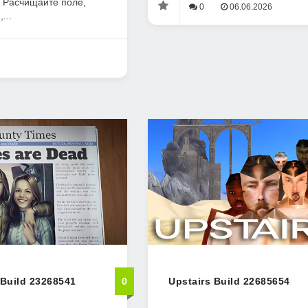
. Расчищайте поле,
0
06.06.2026
...
 Build 23268541
0
Upstairs Build 22685654