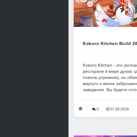
Kokoro Kitchen Build 2
Kokoro Kitchen - это уютн
ресторане в мире духов, г
помочь угрюмому, но оба
вернуть к жизни заброшен
заведение. Вы будете гото
0
07.06.2026