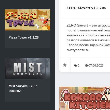
ZERO Sievert v1.2.70a
ZERO Sievert – это атмос
постапокалиптический эк
выживания и роглайк-меха
Pizza Tower v1.1.28
разворачивается в вымыш
Европе после ядерной ка
выступаете в...
0
07.06.2026
Mist Survival Build
20802029