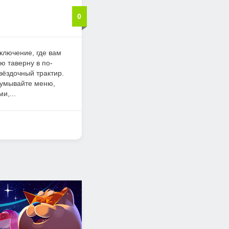
0
иключение, где вам
ю таверну в по-
ёздочный трактир.
думывайте меню,
и,...