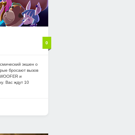
0
осмический экшен о
орые бросают вызов
и WOOFER и
у. Вас ждут 10
.