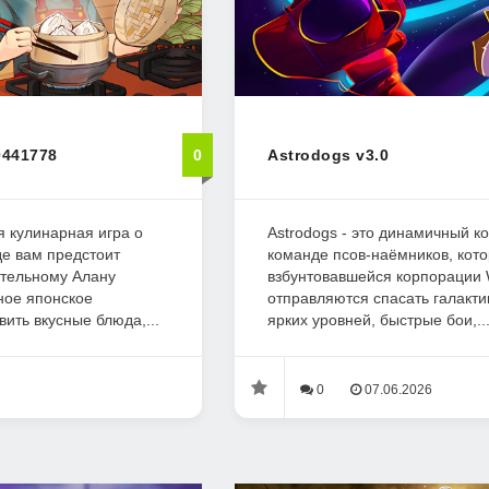
0441778
0
Astrodogs v3.0
ая кулинарная игра о
Astrodogs - это динамичный к
де вам предстоит
команде псов-наёмников, кот
ятельному Алану
взбунтовавшейся корпораци
ное японское
отправляются спасать галактик
вить вкусные блюда,...
ярких уровней, быстрые бои,..
0
07.06.2026