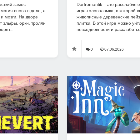
есткий замес
Dorfromantik – это расслабля
 магия снова в деле, а
игра-головоломка, в которой 
 и мозги. На дворе
живописные деревенские пей
т эльфы, орки, тролли
плитки. В этой игре можно уйт
орят...
повседневности и расслабитьс
0
07.06.2026