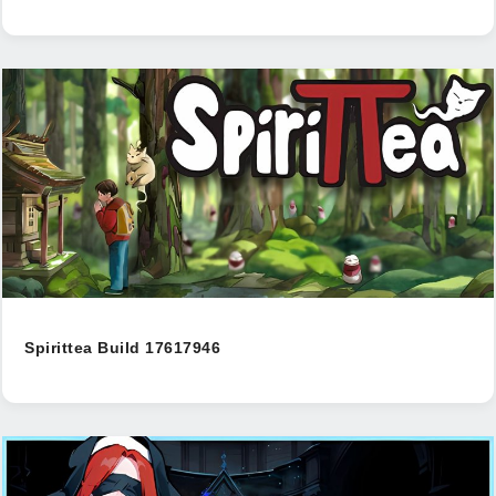
Spirittea Build 17617946