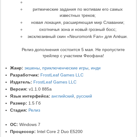
ритмические задания по мотивам его самых
известных треков;
новая локация, расширяющая мир Славании;
охотничья зона и новый грозный босс;
эксклюзивный скин «Neuromonk Fan» для Алёши.
Релиз дополнения состоится 5 мая. Не пропустите
трейлер с участием Феофана!
Жанр:
экшены
,
приключенческие игры
,
инди
Разработчик:
FrostLeaf Games LLC
Издатель:
FrostLeaf Games LLC
Версия:
v1.1.0 885a
Язык интерфейса:
английский
,
русский
Размер:
1.5 Гб
Стадия:
Релиз
ОС:
Windows 7
Процессор:
Intel Core 2 Duo E5200