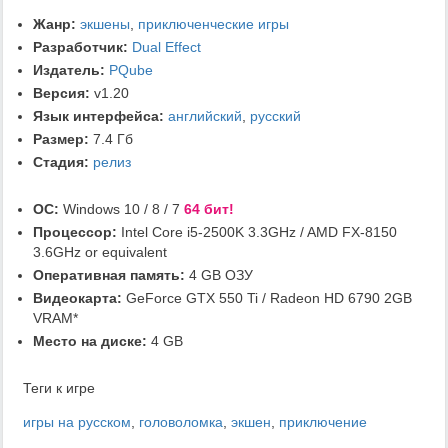
Жанр:
экшены
,
приключенческие игры
Разработчик:
Dual Effect
Издатель:
PQube
Версия:
v1.20
Язык интерфейса:
английский
,
русский
Размер:
7.4 Гб
Стадия:
релиз
ОС:
Windows 10 / 8 / 7
64 бит!
Процессор:
Intel Core i5-2500K 3.3GHz / AMD FX-8150
3.6GHz or equivalent
Оперативная память:
4 GB ОЗУ
Видеокарта:
GeForce GTX 550 Ti / Radeon HD 6790 2GB
VRAM*
Место на диске:
4 GB
Теги к игре
игры на русском
,
головоломка
,
экшен
,
приключение