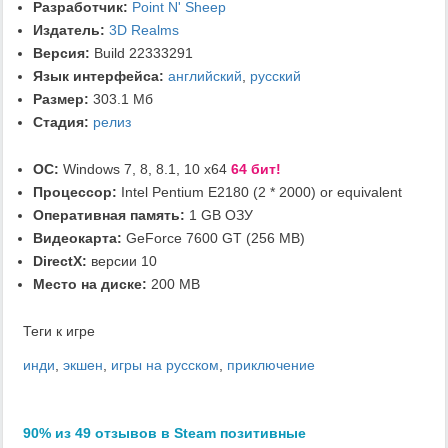
Разработчик:
Point N' Sheep
Издатель:
3D Realms
Версия:
Build 22333291
Язык интерфейса:
английский
,
русский
Размер:
303.1 Мб
Стадия:
релиз
ОС:
Windows 7, 8, 8.1, 10 x64
64 бит!
Процессор:
Intel Pentium E2180 (2 * 2000) or equivalent
Оперативная память:
1 GB ОЗУ
Видеокарта:
GeForce 7600 GT (256 MB)
DirectX:
версии 10
Место на диске:
200 MB
Теги к игре
инди
,
экшен
,
игры на русском
,
приключение
90% из 49 отзывов в Steam позитивные