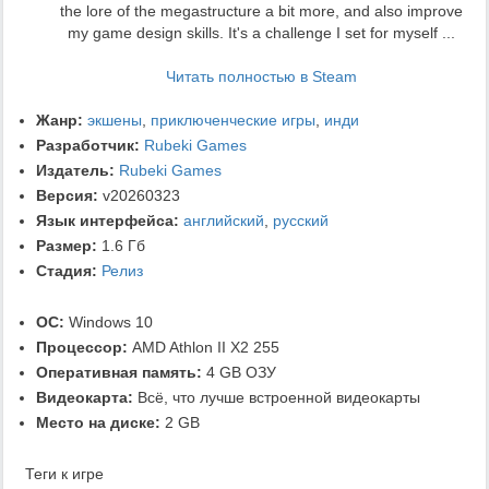
the lore of the megastructure a bit more, and also improve
my game design skills. It's a challenge I set for myself ...
Читать полностью в Steam
Жанр:
экшены
,
приключенческие игры
,
инди
Разработчик:
Rubeki Games
Издатель:
Rubeki Games
Версия:
v20260323
Язык интерфейса:
английский
,
русский
Размер:
1.6 Гб
Стадия:
Релиз
ОС:
Windows 10
Процессор:
AMD Athlon II X2 255
Оперативная память:
4 GB ОЗУ
Видеокарта:
Всё, что лучше встроенной видеокарты
Место на диске:
2 GB
Теги к игре