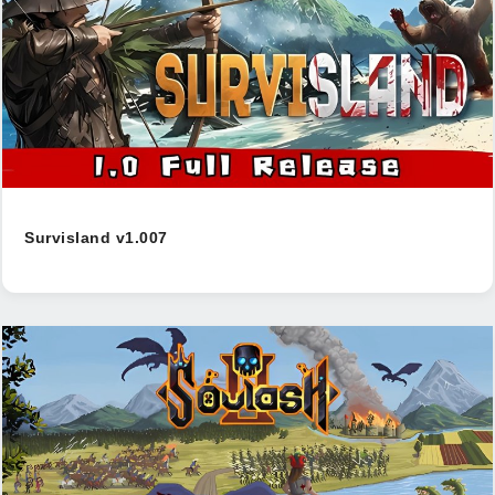
Survisland v1.007