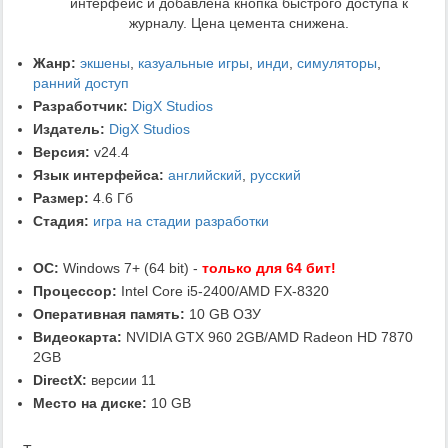
интерфейс и добавлена кнопка быстрого доступа к
журналу. Цена цемента снижена.
Жанр:
экшены
,
казуальные игры
,
инди
,
симуляторы
,
ранний доступ
Разработчик:
DigX Studios
Издатель:
DigX Studios
Версия:
v24.4
Язык интерфейса:
английский
,
русский
Размер:
4.6 Гб
Стадия:
игра на стадии разработки
ОС:
Windows 7+ (64 bit) -
только для 64 бит!
Процессор:
Intel Core i5-2400/AMD FX-8320
Оперативная память:
10 GB ОЗУ
Видеокарта:
NVIDIA GTX 960 2GB/AMD Radeon HD 7870
2GB
DirectX:
версии 11
Место на диске:
10 GB