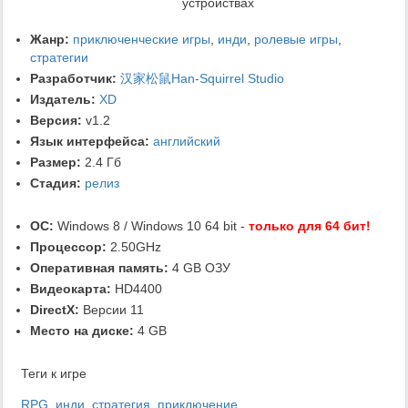
устройствах
Жанр:
приключенческие игры
,
инди
,
ролевые игры
,
стратегии
Разработчик:
汉家松鼠Han-Squirrel Studio
Издатель:
XD
Версия:
v1.2
Язык интерфейса:
английский
Размер:
2.4 Гб
Стадия:
релиз
ОС:
Windows 8 / Windows 10 64 bit -
только для 64 бит!
Процессор:
2.50GHz
Оперативная память:
4 GB ОЗУ
Видеокарта:
HD4400
DirectX:
Версии 11
Место на диске:
4 GB
Теги к игре
RPG
,
инди
,
стратегия
,
приключение