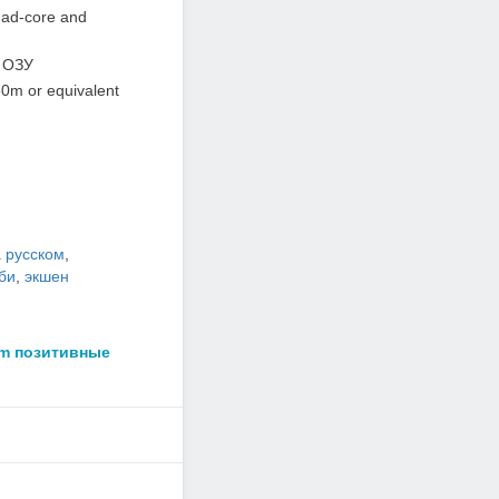
uad-core and
 ОЗУ
m or equivalent
а русском
,
би
,
экшен
am позитивные