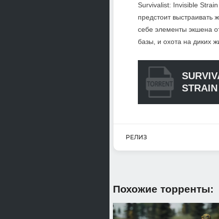
Survivalist: Invisible S
предстоит выстраивать ж
себе элементы экшена от
базы, и охота на диких 
SURVIVA
STRAIN
РЕЛИЗ
Похожие торренты: