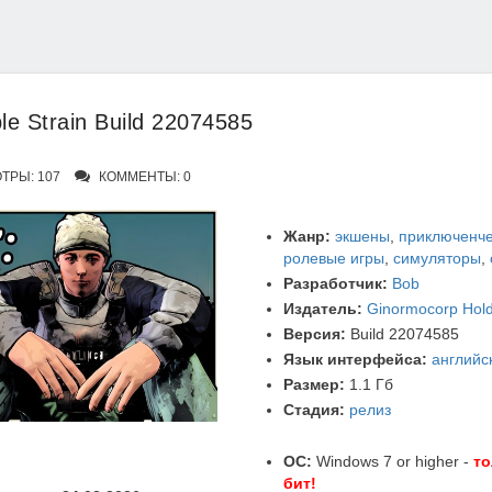
ible Strain Build 22074585
РЫ: 107
КОММЕНТЫ: 0
Жанр:
экшены
,
приключенче
ролевые игры
,
симуляторы
,
Разработчик:
Bob
Издатель:
Ginormocorp Hold
Версия:
Build 22074585
Язык интерфейса:
английс
Размер:
1.1 Гб
Стадия:
релиз
ОС:
Windows 7 or higher -
то
бит!