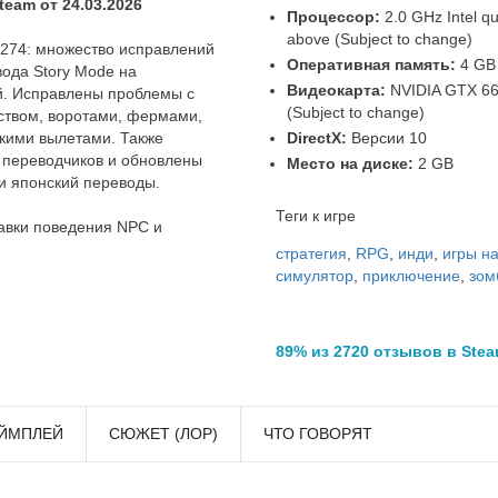
eam от 24.03.2026
Процессор:
2.0 GHz Intel q
above (Subject to change)
v274: множество исправлений
Оперативная память:
4 GB
ода Story Mode на
Видеокарта:
NVIDIA GTX 660
й. Исправлены проблемы с
(Subject to change)
ством, воротами, фермами,
кими вылетами. Также
DirectX:
Версии 10
 переводчиков и обновлены
Место на диске:
2 GB
 и японский переводы.
Теги к игре
авки поведения NPC и
стратегия
,
RPG
,
инди
,
игры н
симулятор
,
приключение
,
зом
89% из 2720 отзывов в Ste
ЙМПЛЕЙ
СЮЖЕТ (ЛОР)
ЧТО ГОВОРЯТ