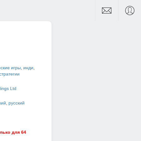
ские игры
,
инди
,
стратегии
ings Ltd
кий
,
русский
лько для 64