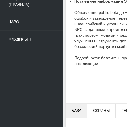
Последняя информация St
(ПРАВИЛА)
Обновление public beta до 
ошибок и завершение перев
ЧАВО
индонезийский и украински
NPC, заданиями, строитель
транспортом, модами и ред
ФЛУДИЛЬНЯ
улучшены инструменты для
бразильский португальский
Подробности: багфиксы, пр
локализации.
БАЗА
СКРИНЫ
ГЕ