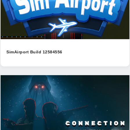
SimAirport Build 12584556