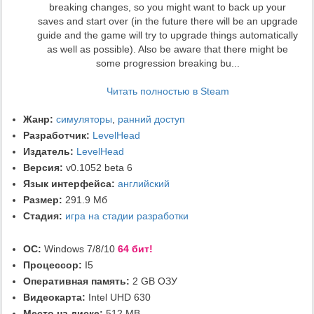
breaking changes, so you might want to back up your
saves and start over (in the future there will be an upgrade
guide and the game will try to upgrade things automatically
as well as possible). Also be aware that there might be
some progression breaking bu...
Читать полностью в Steam
Жанр:
симуляторы
,
ранний доступ
Разработчик:
LevelHead
Издатель:
LevelHead
Версия:
v0.1052 beta 6
Язык интерфейса:
английский
Размер:
291.9 Мб
Стадия:
игра на стадии разработки
ОС:
Windows 7/8/10
64 бит!
Процессор:
I5
Оперативная память:
2 GB ОЗУ
Видеокарта:
Intel UHD 630
Место на диске:
512 MB